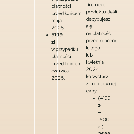
finalnego
płatności
produktu.Jeśli
przed końcem
decydujesz
maja
się
2025.
na płatność
5199
przed końcem
zł
lutego
w przypadku
lub
płatności
kwietnia
przed końcem
2024
czerwca
korzystasz
2025.
z promocyjnej
ceny:
(4199
zł
–
1500
zł)
2699