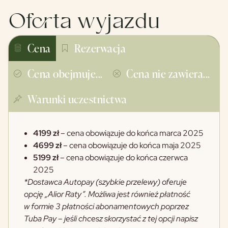
Oferta wyjazdu
Cena
Rezerwacja
Cena obejmuje...
Cena nie zawiera...
Warunki uczestnictwa
4199 zł
– cena obowiązuje do końca marca 2025
4699 zł
– cena obowiązuje do końca maja 2025
5199 zł
– cena obowiązuje do końca czerwca
2025
*Dostawca Autopay (szybkie przelewy) oferuje
opcję „Alior Raty”. Możliwa jest również płatność
w formie 3 płatności abonamentowych poprzez
Tuba Pay – jeśli chcesz skorzystać z tej opcji napisz