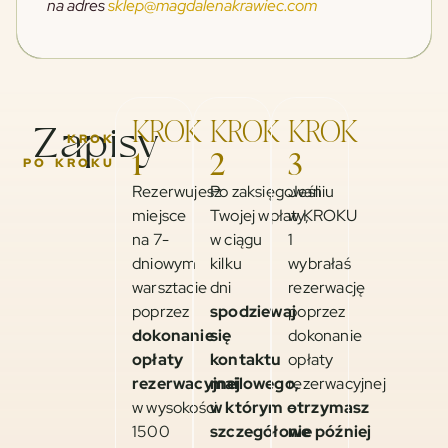
na adres
sklep@magdalenakrawiec.com
Zapisy
KROK
KROK
KROK
KROK
1
2
3
PO KROKU
Rezerwujesz
Po zaksięgowaniu
Jeśli
miejsce
Twojej wpłaty,
w KROKU
na 7-
w ciągu
1
dniowym
kilku
wybrałaś
warsztacie
dni
rezerwację
poprzez
spodziewaj
poprzez
dokonanie
się
dokonanie
opłaty
kontaktu
opłaty
rezerwacyjnej
mailowego,
rezerwacyjnej
w wysokości
w którym otrzymasz
–
1500
szczegółowe
nie później