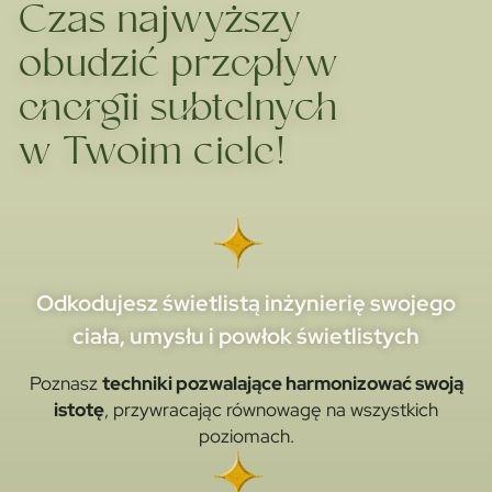
Czas najwyższy
obudzić przepływ
energii subtelnych
w Twoim ciele!
Odkodujesz świetlistą inżynierię swojego
ciała, umysłu i powłok świetlistych
Poznasz
techniki pozwalające harmonizować swoją
istotę
, przywracając równowagę na wszystkich
poziomach.