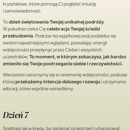
kryształowe, które pomogą Ci pogłębić intuicję
i samoświadomość.
To
dzień świętowania Twojej unikalnej podróży
.
W południe czeka Cię
celebracja Twojej ścieżki
przebudzenia
. Podczas tej wyjątkowej sesji podzielisz się
swoimi najważniejszymi wglądami, pozwalając energii
wdzięczności przepłynąć przez Ciebie i wszystkich
uczestników.
To moment, w którym zobaczysz, jak bardzo
zmieniło się Twoje postrzeganie siebie i rzeczywistości.
Wieczorem zanurzymy się w ceremonię wdzięczności, podczas
której
przekażemy intencje dalszego rozwoju
i utrzymania
wibracji, które wspólnie wznieśliśmy.
Dzień 7
Spotkasz się w kręgu, by zamknąć przestrzeń i uhonorować