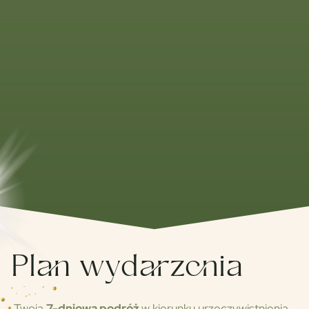
Plan wydarzenia
Twoja
7-dniowa podróż
w kierunku urzeczywistnienia