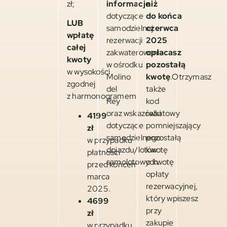
zł;
informacje
niż
dotyczące
do końca
LUB
samodzielnej
czerwca
wpłatę
rezerwacji
2025
całej
zakwaterowania
opłacasz
kwoty
w ośrodku
pozostałą
w wysokości
Molino
kwotę
.Otrzymasz
zgodnej
del
także
z harmonogramem:
Rey
kod
oraz wskazówki
rabatowy
4199
dotyczące
pomniejszający
zł
samodzielnego
pozostałą
w przypadku
dojazdu/lotów
kwotę
płatności
samolotowych.
o kwotę
przed końcem
opłaty
marca
rezerwacyjnej,
2025.
który wpiszesz
4699
przy
zł
zakupie
w przypadku