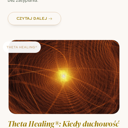
bez zasypiania.”
CZYTAJ DALEJ
THETA HEALING®
Theta Healing®: Kiedy duchowość