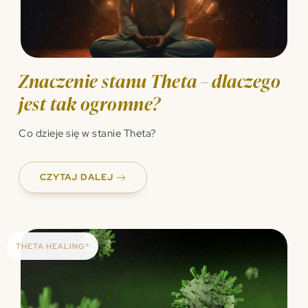
Znaczenie stanu Theta – dlaczego
jest tak ogromne?
Co dzieje się w stanie Theta?
CZYTAJ DALEJ
THETA HEALING®