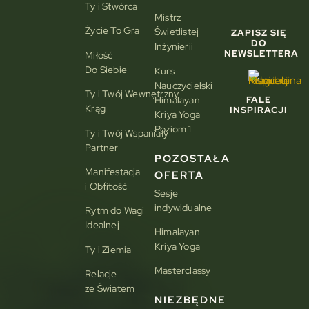
Ty i Stwórca
Mistrz
Życie To Gra
Świetlistej
ZAPISZ SIĘ
DO
Inżynierii
NEWSLETTERA
Miłość
Do Siebie
Kurs
Nauczycielski
Ty i Twój Wewnętrzny
Himalayan
FALE
Krąg
INSPIRACJI
Kriya Yoga
Poziom 1
Ty i Twój Wspaniały
Partner
POZOSTAŁA
Manifestacja
OFERTA
i Obfitość
Sesje
indywidualne
Rytm do Wagi
Idealnej
Himalayan
Kriya Yoga
Ty i Ziemia
Masterclassy
Relacje
ze Światem
NIEZBĘDNE