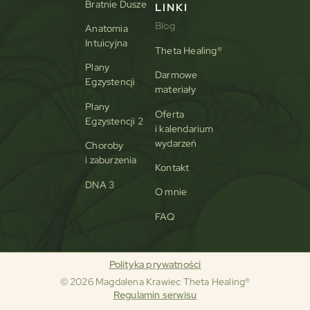
Bratnie Dusze
LINKI
Blog
Anatomia
Intuicyjna
Theta Healing®
Plany
Darmowe
Egzystencji
materiały
Plany
Oferta
Egzystencji 2
i kalendarium
wydarzeń
Choroby
i zaburzenia
Kontakt
DNA 3
O mnie
FAQ
Polityka prywatności
© 2026 Magdalena Krawiec Theta Healing®
Regulamin serwisu