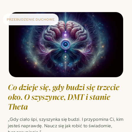
PRZEBUDZENIE DUCHOWE
Co dzieje się, gdy budzi się trzecie
oko. O szyszynce, DMT i stanie
Theta
„Gdy ciało śpi, szyszynka się budzi. I przypomina Ci, kim
jesteś naprawdę. Naucz się jak robić to świadomie,