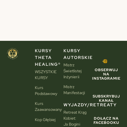
KURSY
KURSY
THETA
AUTORSKIE
HEALING®
Mistrz
OBSERWUJ
Świetlistej
WSZYSTKIE
NA
Inżynierii
KURSY
INSTAGRAMIE
Mistrz
Kurs
Manifestacji
Podstawowy
SUBSKRYBUJ
KANAŁ
Kurs
WYJAZDY/RETREATY
Zaawansowany
Retreat Krąg
Kobiet:
DOŁĄCZ NA
Kop Głębiej
FACEBOOKU
Ja Bogini