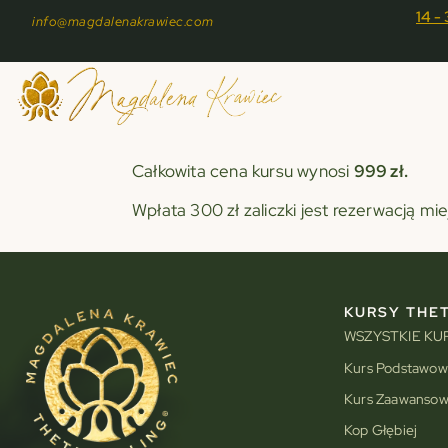
14 -
info@magdalenakrawiec.com
Całkowita cena kursu wynosi
999 zł.
Wpłata 300 zł zaliczki jest rezerwacją mi
KURSY THET
WSZYSTKIE KU
Kurs Podstawow
Kurs Zaawanso
Kop Głębiej