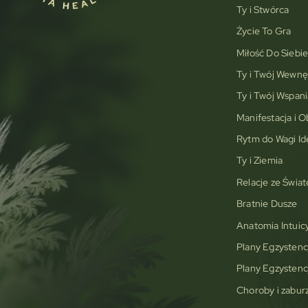
Ty i Stwórca
Życie To Gra
Miłość Do Siebi
Ty i Twój Wewnę
Ty i Twój Wspani
Manifestacja i O
Rytm do Wagi Id
Ty i Ziemia
Relacje ze Świa
Bratnie Dusze
Anatomia Intuic
Plany Egzystencj
Plany Egzystencj
Choroby i zabur