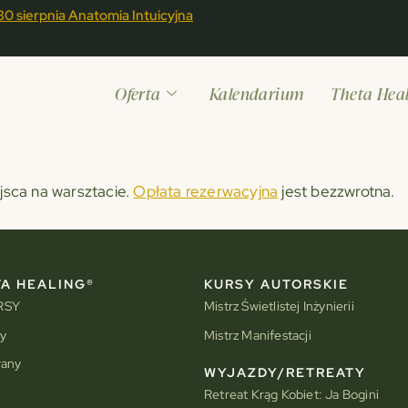
 30 sierpnia Anatomia Intuicyjna
11 - 13 września Kurs Pods
Oferta
Kalendarium
Theta Hea
ejsca na warsztacie.
Opłata rezerwacyjna
jest bezzwrotna.
A HEALING®
KURSY AUTORSKIE
RSY
Mistrz Świetlistej Inżynierii
y
Mistrz Manifestacji
wany
WYJAZDY/RETREATY
Retreat Krąg Kobiet: Ja Bogini