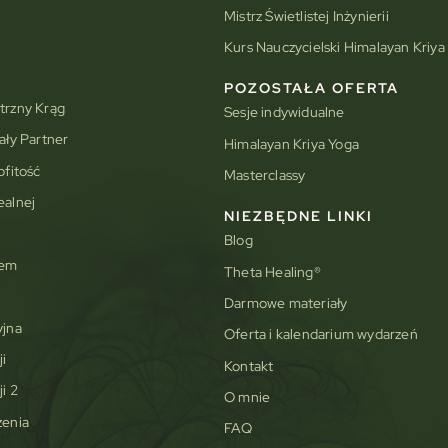
Mistrz Świetlistej Inżynierii
Kurs Nauczycielski Himalayan Kriya
e
POZOSTAŁA OFERTA
trzny Krąg
Sesje indywidualne
ały Partner
Himalayan Kriya Yoga
bfitość
Masterclassy
ealnej
NIEZBĘDNE LINKI
Blog
tem
Theta Healing®
Darmowe materiały
yjna
Oferta i kalendarium wydarzeń
i
Kontakt
i 2
O mnie
zenia
FAQ