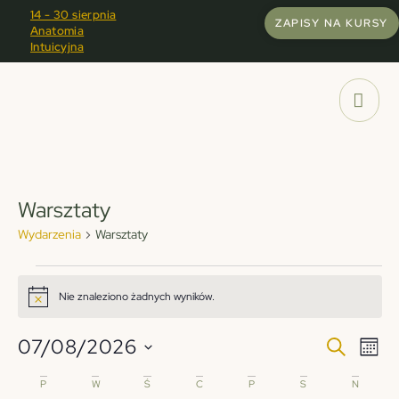
14 - 30 sierpnia
11 - 13 września
ZAPISY NA KURSY
Anatomia
Kurs
Intuicyjna
Podstawowy
Warsztaty
Wydarzenia
Warsztaty
Nie znaleziono żadnych wyników.
Powiadomienie
Wydar
Wy
07/08/2026
SZUKAJ
MIES
Wybierz
Wi
Nawig
Kalendarz
datę.
P
W
Ś
C
P
S
N