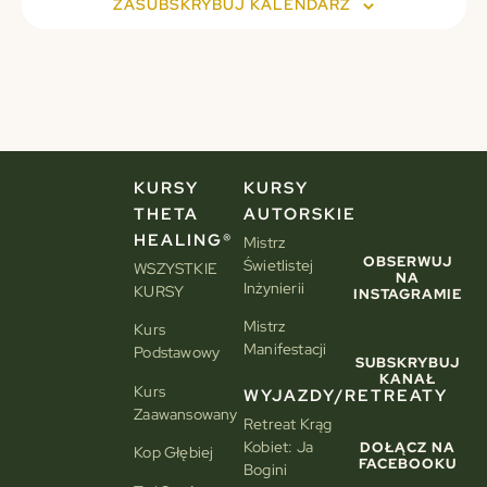
ZASUBSKRYBUJ KALENDARZ
KURSY
KURSY
THETA
AUTORSKIE
HEALING®
Mistrz
OBSERWUJ
Świetlistej
WSZYSTKIE
NA
Inżynierii
KURSY
INSTAGRAMIE
Mistrz
Kurs
Manifestacji
Podstawowy
SUBSKRYBUJ
KANAŁ
Kurs
WYJAZDY/RETREATY
Zaawansowany
Retreat Krąg
Kobiet: Ja
DOŁĄCZ NA
Kop Głębiej
FACEBOOKU
Bogini