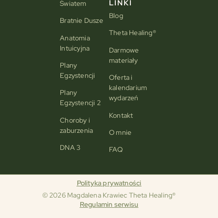
LINKI
Światem
Blog
Bratnie Dusze
Theta Healing®
Anatomia
Intuicyjna
Darmowe
materiały
Plany
Egzystencji
Oferta i
kalendarium
Plany
wydarzeń
Egzystencji 2
Kontakt
Choroby i
zaburzenia
O mnie
DNA 3
FAQ
Polityka prywatności
© 2026 Magdalena Krawiec Theta Healing®
Regulamin serwisu