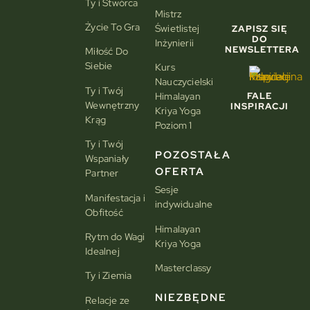
Ty i Stwórca
Mistrz
Życie To Gra
Świetlistej
ZAPISZ SIĘ
DO
Inżynierii
NEWSLETTERA
Miłość Do
Siebie
Kurs
Nauczycielski
Ty i Twój
Himalayan
FALE
Wewnętrzny
INSPIRACJI
Kriya Yoga
Krąg
Poziom 1
Ty i Twój
POZOSTAŁA
Wspaniały
OFERTA
Partner
Sesje
Manifestacja i
indywidualne
Obfitość
Himalayan
Rytm do Wagi
Kriya Yoga
Idealnej
Masterclassy
Ty i Ziemia
NIEZBĘDNE
Relacje ze